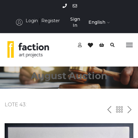
Sign
Login
Register
English
In
August Auction
LOTE 43:
P
ח
N
R
זר
E
E
ה
X