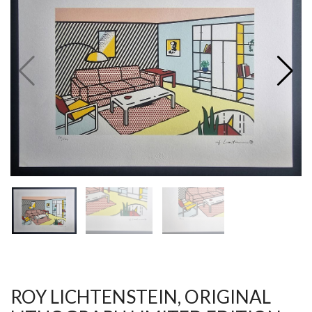
V
ל
T
ק
ט
לו
ג
ROY LICHTENSTEIN, ORIGINAL