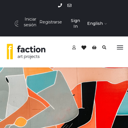
Iniciar
Sign
Registrarse
English
sesión
In