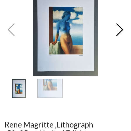
V
ל
T
ק
ט
לו
ג
Rene Magritte ,Lithograph