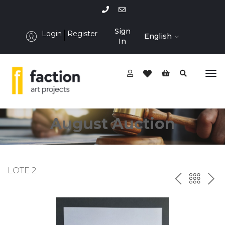
Sign
Login
Register
English
In
August Auction
LOTE 2:
P
ח
N
R
זר
E
E
ה
X