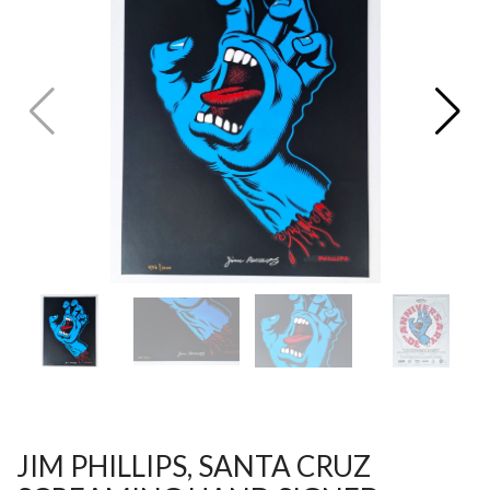
V
ל
T
ק
ט
לו
ג
JIM PHILLIPS, SANTA CRUZ