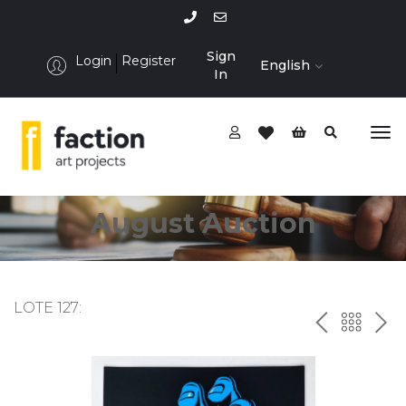
Sign
Login
Register
English
In
August Auction
LOTE 127:
P
ח
N
R
זר
E
E
ה
X