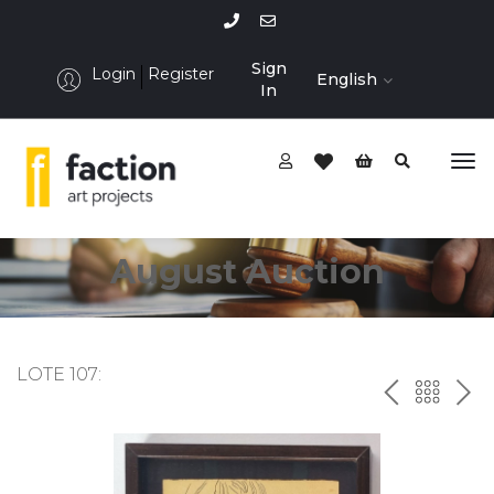
Sign
Login
Register
English
In
August Auction
LOTE 107:
P
ח
N
R
זר
E
E
ה
X