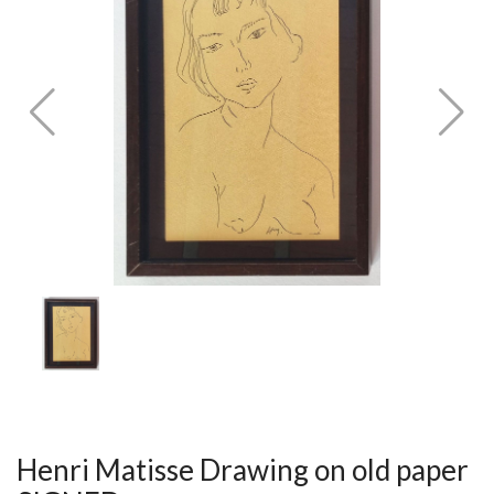
V
ל
T
ק
ט
לו
ג
Henri Matisse Drawing on old paper