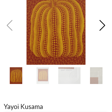
V
ל
T
ק
ט
לו
ג
Yayoi Kusama