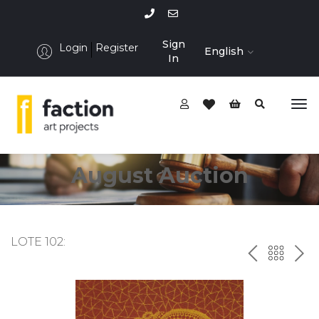
Sign
Login
Register
English
In
August Auction
LOTE 102:
P
ח
N
R
זר
E
E
ה
X